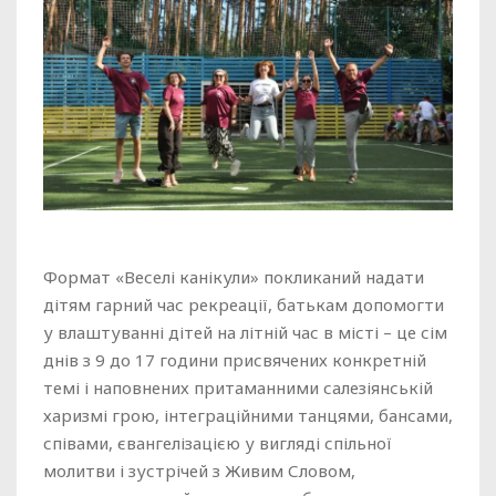
Формат «Веселі канікули» покликаний надати
дітям гарний час рекреації, батькам допомогти
у влаштуванні дітей на літній час в місті – це сім
днів з 9 до 17 години присвячених конкретній
темі і наповнених притаманними салезіянській
харизмі грою, інтеграційними танцями, бансами,
співами, євангелізацією у вигляді спільної
молитви і зустрічей з Живим Словом,