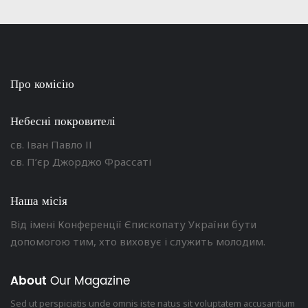
Про комісію
Небесні покровителі
св. Іван Павло ІІ
св. П’єр Джорджо Фрассаті
Наша місія
Від імені Конференції Єпископату України бути
допомогою тим, хто виховує і служить молодим.
About
Our Magazine
Sed ut perspiciatis unde omnis iste natus sit voluptatem accusantium