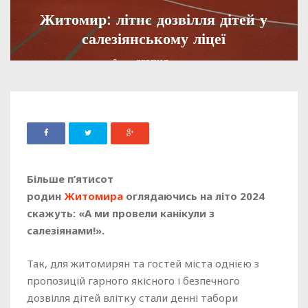
Житомир: літнє дозвілля дітей у
салезіянському ліцеї
ADMIN
31 СЕРПНЯ, 2024
616
Більше п’ятисот
родин
Житомира
оглядаючись на літо 2024
скажуть: «А ми провели канікули з
салезіянами!».
Так, для житомирян та гостей міста однією з
пропозицій гарного якісного і безпечного
дозвілля дітей влітку стали денні табори