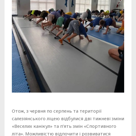
Отож, з червня по серпень та території
салезіянського ліцею відбулися дві тижневі зміни
«Веселих канікул» та п’ять змін «Спортивного
літа». Можливістю відпочити і розвиватися