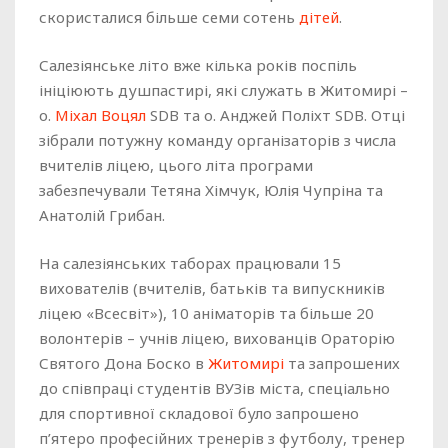
скористалися більше семи сотень
дітей
.
Салезіянське літо вже кілька років поспіль
ініціюють душпастирі, які служать в Житомирі –
о.
Міхал Воцял
SDB та о. Анджей Поліхт SDB. Отці
зібрали потужну команду організаторів з числа
вчителів ліцею, цього літа програми
забезпечували Тетяна Хімчук, Юлія Чупріна та
Анатолій Грибан.
На салезіянських таборах працювали 15
вихователів (вчителів, батьків та випускників
ліцею «Всесвіт»), 10 аніматорів та більше 20
волонтерів – учнів ліцею, вихованців Ораторію
Святого Дона Боско в
Житомирі
та запрошених
до співпраці студентів ВУЗів міста, спеціально
для спортивної складової було запрошено
п’ятеро професійних тренерів з футболу, тренер