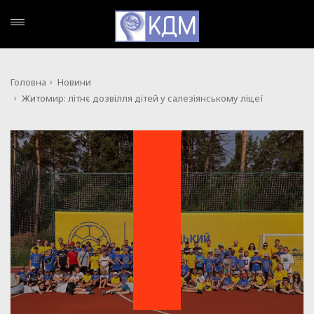
Головна
Новини
Житомир: літнє дозвілля дітей у салезіянському ліцеї
НОВИНИ