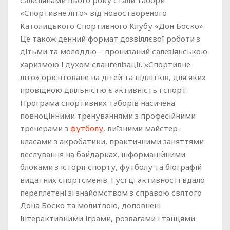
«Спортивне літо» від новоствореного
Католицького Спортивного Клубу «Дон Боско».
Це також денний формат дозвіллєвої роботи з
дітьми та молоддю – пронизаний салезіянською
харизмою і духом євангелізації. «Спортивне
літо» орієнтоване на дітей та підлітків, для яких
провідною діяльністю є активність і спорт.
Програма спортивних таборів насичена
повноцінними тренуваннями з професійними
тренерами з
футболу
, виїзними майстер-
класами з акробатики, практичними заняттями
веслування на байдарках, інформаційними
блоками з історії спорту, футболу та біографій
видатних спортсменів. І усі ці активності вдало
переплетені зі знайомством з справою святого
Дона Боско та молитвою, доповнені
інтерактивними іграми, розвагами і танцями.