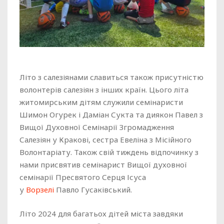
Літо з салезіянами славиться також присутністю
волонтерів салезіян з інших країн. Цього літа
житомирським дітям служили семінаристи
Шимон Огурек і Даміан Сукта та диякон Павел з
Вищої Духовної Семінарії Згромадження
Салезіян у Кракові, сестра Евеліна з Місійного
Волонтаріату. Також свій тиждень відпочинку з
нами присвятив семінарист Вищої духовної
семінарії Пресвятого Серця Ісуса
у
Ворзелі
Павло Гусаківський.
Літо 2024 для багатьох дітей міста завдяки