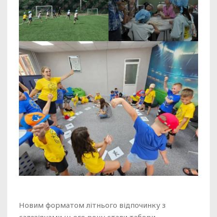
Новим форматом літнього відпочинку з
салезіянами цього року стали табори