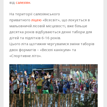
від
салезіян
.
На території салезіянського
приватного
ліцею
«Всесвіт», що локується в
мальовничій лісовій місцевості, вже більше
десятка років відбуваються денні табори для
дітей та підлітків 6-16 років.
Цього літа щотижня чергувалися зміни таборів
двох форматів – «Веселі канікули» та
«Спортивне літо».