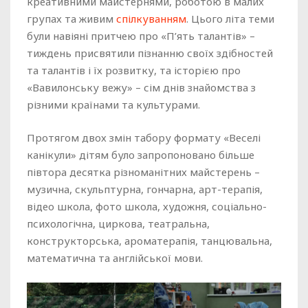
креативними майстернями, роботою в малих
групах та живим
спілкуванням
. Цього літа теми
були навіяні притчею про «П’ять талантів» –
тиждень присвятили пізнанню своїх здібностей
та талантів і їх розвитку, та історією про
«Вавилонську вежу» – сім днів знайомства з
різними країнами та культурами.
Протягом двох змін табору формату «Веселі
канікули» дітям було запропоновано більше
півтора десятка різноманітних майстерень –
музична, скульптурна, гончарна, арт-терапія,
відео школа, фото школа, художня, соціально-
психологічна, циркова, театральна,
конструкторська, ароматерапія, танцювальна,
математична та англійської мови.