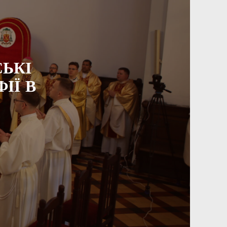
ЬКІ
ІЇ В