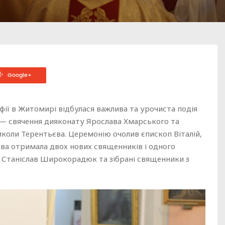
Google+
фії в Житомирі відбулася важлива та урочиста подія
 — свячення дияконату Ярослава Хмарського та
коли Терентьєва. Церемонію очолив єпископ Віталій,
ва отримала двох нових священників і одного
п Станіслав Широкорадюк та зібрані священники з