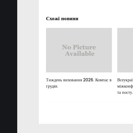
Схожі новини
льні цінності в
Тиждень виховання 2026. Компас в
Всеукра
ній освіті України
грудях
міжконф
та посту