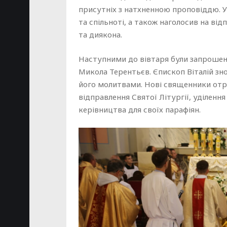
присутніх з натхненною проповіддю. У 
та спільноті, а також наголосив на ві
та диякона.
Наступними до вівтаря були запрошен
Микола Терентьєв. Єпископ Віталій з
його молитвами. Нові священники отри
відправлення Святої Літургії, уділенн
керівництва для своїх парафіян.