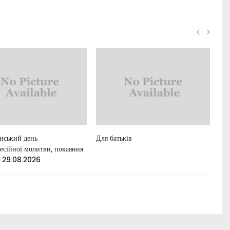
їнський день
Для батьків
Осв
есійної молитви, покаяння
. 29.08.2026