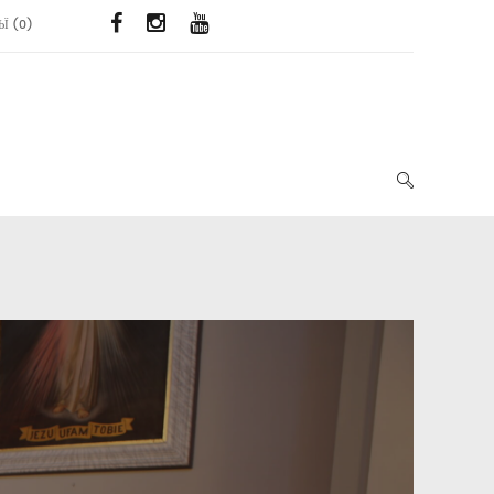
ЬЇ
(
0
)