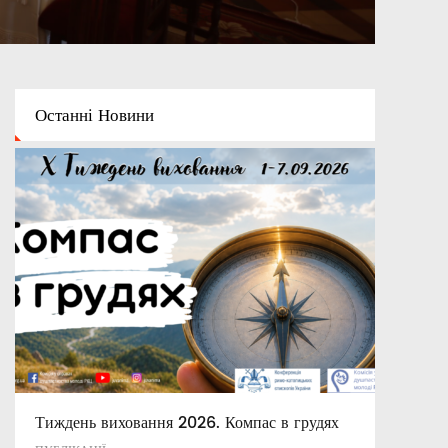
Останні
Новини
Тиждень виховання 2026. Компас в грудях
Духовно-моральні цінності в системі
Католицькі заклади освіти України XVII –
сучасній освіті України
XIX ст.