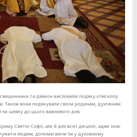
і священники та диякон висловили подяку єпископу
ви. Також вони подякували своїм родинам, духовним
м на шляху до цього важливого дня.
аму Святої Софії, але й для всієї дієцезії, адже нові
служити людям, допомагаючи їм у духовному