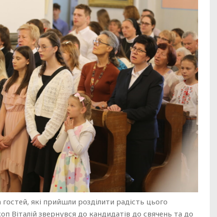
а гостей, які прийшли розділити радість цього
коп Віталій звернувся до кандидатів до свячень та до