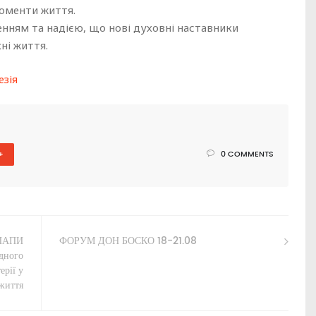
моменти життя.
енням та надією, що нові духовні наставники
ні життя.
зія
+
0 COMMENTS
ПАПИ
ФОРУМ ДОН БОСКО 18-21.08
дного
ерії у
 життя