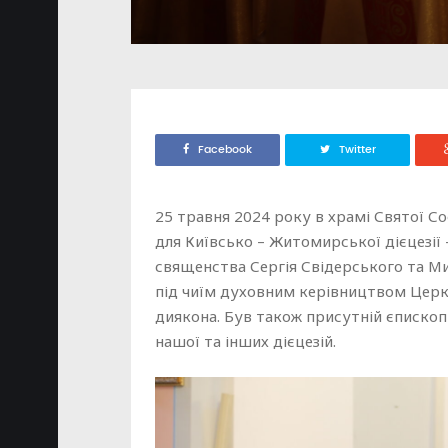
Facebook
Twitter
25 травня 2024 року в храмі Святої Со
для Київсько – Житомирської дієцезії
священства Сергія Свідерського та Ми
під чиїм духовним керівництвом Церк
диякона. Був також присутній єписко
нашої та інших дієцезій.