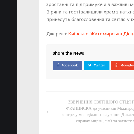
зростанні та підтримуючи в важливі 
Віряни та гості залишили храм з натхн
принесуть благословення та світло у їх
Джерело:
Київсько-Житомирська Дієце
Share the News
Facebook
Twitter
Google
ЗВЕРНЕННЯ СВЯТІШОГО ОТЦЯ 
ФРАНЦИСКА до учасників Міжнаро
конгресу молодіжного служіння Дикаст
справах мирян, сім’ї та захисту