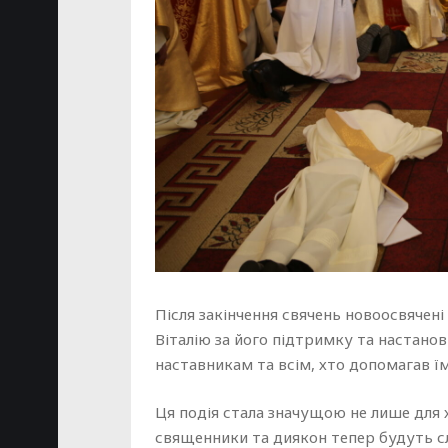
Після закінчення свячень новоосвячен
Віталію за його підтримку та настано
наставникам та всім, хто допомагав ї
Ця подія стала значущою не лише для хр
священники та диякон тепер будуть 