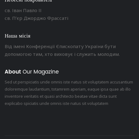
св. Іван Павло ІІ
св. П’єр Джорджо Фрассаті
Наша місія
Від імені Конференції Єпископату України бути
допомогою тим, хто виховує і служить молодим.
About
Our Magazine
Sed ut perspiciatis unde omnis iste natus sit voluptatem accusantium
doloremque laudantium, totamrem aperiam, eaque ipsa quae ab illo
inventore veritatis et quasi architecto beatae vitae dicta sunt
explicabo spiciatis unde omnis iste natus sit voluptatem