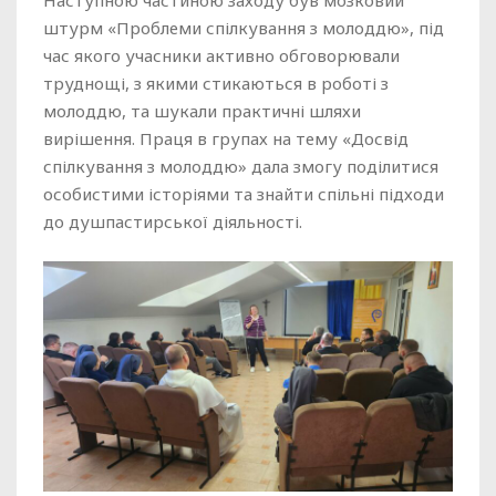
Наступною частиною заходу був мозковий
штурм «Проблеми спілкування з молоддю», під
час якого учасники активно обговорювали
труднощі, з якими стикаються в роботі з
молоддю, та шукали практичні шляхи
вирішення. Праця в групах на тему «Досвід
спілкування з молоддю» дала змогу поділитися
особистими історіями та знайти спільні підходи
до душпастирської діяльності.