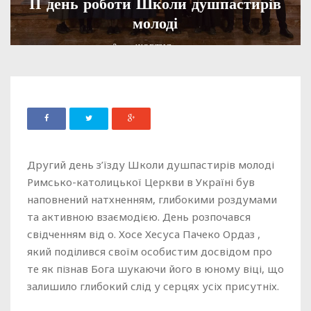
ІІ день роботи Школи душпастирів
молоді
ADMIN
19 ЖОВТНЯ, 2024
713
Другий день з’їзду Школи душпастирів молоді
Римсько-католицької Церкви в Україні був
наповнений натхненням, глибокими роздумами
та активною взаємодією. День розпочався
свідченням від о. Хосе Хесуса Пачеко Ордаз ,
який поділився своїм особистим досвідом про
те як пізнав Бога шукаючи його в юному віці, що
залишило глибокий слід у серцях усіх присутніх.