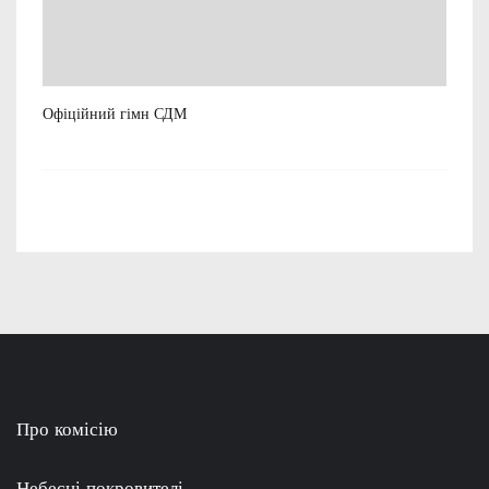
Офіційний гімн СДМ
Рек
23
Про комісію
Небесні покровителі