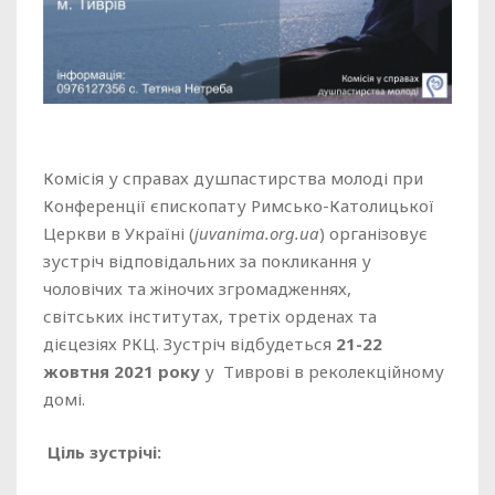
Комісія у справах душпастирства молоді при
Конференції єпископату Римсько-Католицької
Церкви в Україні (
juvanima
.
org
.
ua
) організовує
зустріч відповідальних за покликання у
чоловічих та жіночих згромадженнях,
світських
інститутах, третіх орденах та
дієцезіях РКЦ. Зустріч відбудеться
21-22
жовтня 2021 року
у Тиврові в реколекційному
домі.
Ціль
зустрічі
: