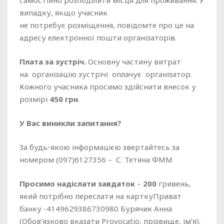
самостійно розподілити місця для проживання. У
випадку, якщо учасник
не потребує розміщення, повідомте про це на
адресу електронної пошти організаторів.
Плата за
зустріч
.
Основну частину витрат
на організацію зустрічі оплачує організатор.
Кожного учасника просимо здійснити внесок у
розмірі
4
5
0
грн
.
У Вас
виникли
запитання
?
За будь-якою інформацією звертайтесь за
номером (097)6127356 – С. Тетяна ФММ
Просимо надіслати завдаток
–
200
гривень,
який потрібно переслати на карткуПриват
банку -4149629386730980 Бурячик Анна
(Обов’язково вказати Provocatio, прізвище, ім’я).