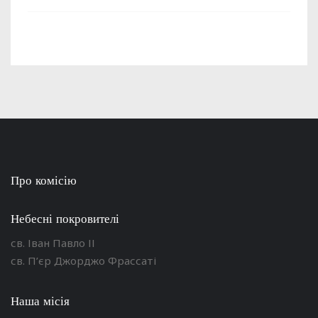
Про комісію
Небесні покровителі
св. Іван Павло ІІ
св. П’єр Джорджо Фрассаті
Наша місія