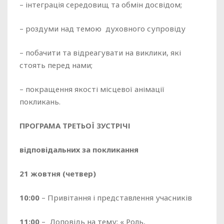
– інтеграція середовищ та обмін досвідом;
– роздуми над темою духовного супровіду
– побачити та відреагувати на виклики, які
стоять перед нами;
– покращення якості місцевої анімації
покликань.
ПРОГРАМА
ТРЕ
ТЬОЇ
ЗУСТРІЧІ
відповідальних за покликання
21 жовтня
(
четвер
)
10:00
– Привітання і представлення учасників
11:00
– Доповідь на тему: « Роль,