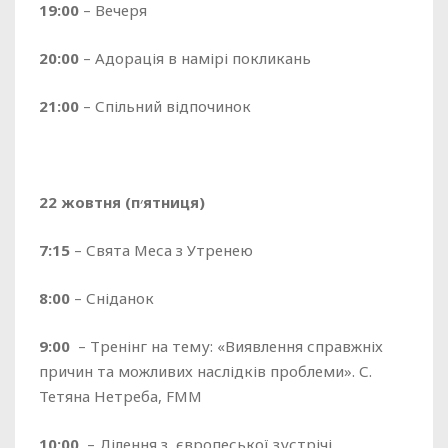
19:00
– Вечеря
20:00
– Адорація в намірі покликань
21:00
– Спільний відпочинок
22 жовтня
(
п
׳
ятниця
)
7:15
– Свята Меса з Утренею
8:00
– Сніданок
9:00
– Тренінг на тему: «Виявлення справжніх
причин та можливих наслідків проблеми». С.
Тетяна Нетреба, FMM
10:00
– Ділення з європеської зустрічі