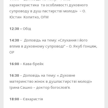
характеристика та особливості духовного
супроводу в душ пастирстві молоді» – О.
Юстин Копитко, OFM
12:30 –
Обід
14:30
– Доповідь на тему: «Слухання і його
вплив в духовному супроводі” – О. Якуб Гонцяж,
OP
16:00
– Кава-брейк
16:30
– Доповідь на тему: « Духовне
материнство жінок в душпастирстві молоді»
Ірина Сашко – доктор богослов’я.
18:00
– Євхаристія