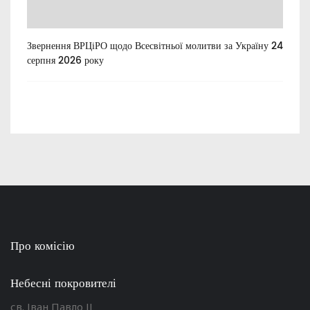
Звернення ВРЦіРО щодо Всесвітньої молитви за Україну 24
Ти
серпня 2026 року
Про комісію
Небесні покровителі
св. Іван Павло ІІ